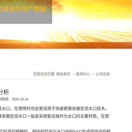
您现在的位置:
网站首页
>
新闻中心
>
公司动态
分析
时间：2020-10-14
径水口
，在使用时也会更适用于快速更换
安徽定径水口
技术。
换
安徽定径水口
一般是采用氧化锆作为水口的主要材质，在使
浇注含锰较高的钢种时，钢中的锰会与水口中的SiO2生成低熔点的硅