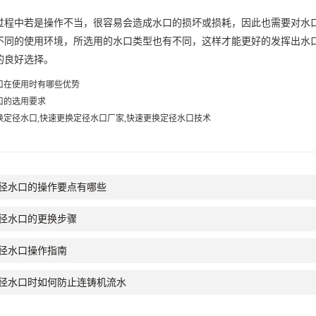
过程中若是操作不当，很容易会造成水口的损坏或损耗，因此也需要对水
不同的使用环境，所选用的水口类型也有不同，这样才能更好的发挥出水
的良好选择。
口在使用时有哪些优势
口的选用要求
换定径水口,快速更换定径水口厂家,快速更换定径水口技术
径水口的操作要点有哪些
径水口的更换步骤
径水口操作指南
径水口时如何防止连铸机流水