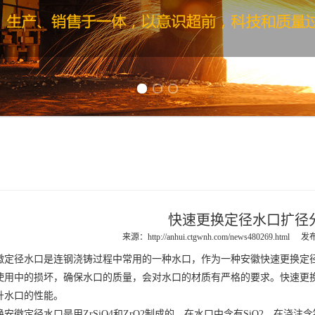
Previous slide
Next slide
快速更换定径水口扩径
来源：
http://anhui.ctgwnh.com/news480269.html
发布
徽定径水口
是连钢浇铸过程中常用的一种水口，作为一种
安徽快速更换定
使用中的损坏，确保水口的质量，会对水口的材质有严格的要求。快速更
升水口的性能。
换
安徽定径水口
是用ZrSiO4和ZrO2制成的，在水口中含有SiO2，在