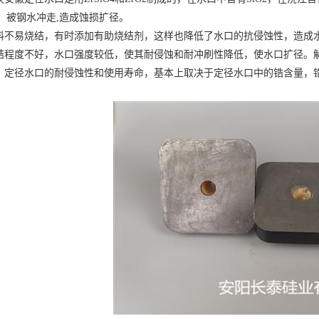
O2)，被钢水冲走,造成蚀损扩径。
料不易烧结，有时添加有助烧结剂，这样也降低了水口的抗侵蚀性，造成
结程度不好，水口强度较低，使其耐侵蚀和耐冲刷性降低，使水口扩径。
，定径水口的耐侵蚀性和使用寿命，基本上取决于定径水口中的锆含量，